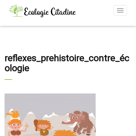
Toggle
navigat
reflexes_prehistoire_contre_éc
ologie