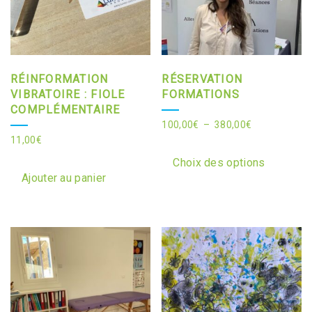
sur
sur
la
la
page
page
du
du
produit
RÉINFORMATION
RÉSERVATION
produit
VIBRATOIRE : FIOLE
FORMATIONS
COMPLÉMENTAIRE
Plage
100,00
€
–
380,00
€
11,00
€
de
Ce
prix :
produit
Choix des options
100,00€
Ajouter au panier
a
à
plusie
380,00€
variati
Les
option
peuven
être
choisi
sur