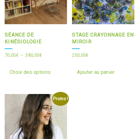
la
page
du
produit
SÉANCE DE
STAGE CRAYONNAGE EN
KINÉSIOLOGIE
MIROIR
Plage
70,00
€
–
380,00
€
250,00
€
de
Ce
prix :
produit
Choix des options
Ajouter au panier
70,00€
a
à
plusieurs
380,00€
variations.
Promo !
Les
options
peuvent
être
choisies
sur