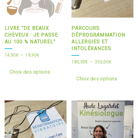
LIVRE “DE BEAUX
PARCOURS
CHEVEUX : JE PASSE
DÉPROGRAMMATION
AU 100 % NATUREL”
ALLERGIES ET
INTOLÉRANCES
Plage
14,90
€
–
19,90
€
Plage
180,00
€
–
350,00
€
de
Ce
de
prix :
Ce
produit
Choix des options
prix :
14,90€
produit
Choix des options
a
180,00€
à
a
plusieurs
à
19,90€
plusie
variations.
350,00€
variati
Les
Les
options
option
peuvent
peuven
être
être
choisies
choisi