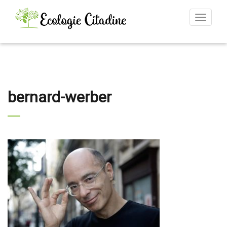
Toggle
navigat
bernard-werber