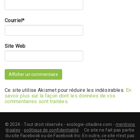
Courriel
*
Site Web
Ce site utilise Akismet pour réduire les indésirables.
En
savoir plus sur la façon dont les données de vos
commentaires sont traitées
.
© 2024 - Tout droit réservés - ecologie-citadine.com -
mentions
légales
-
politique de confidentialité
Ce site ne fait pas partie
du site Facebook ou de Facebook Inc. En outre, ce site n'est pas