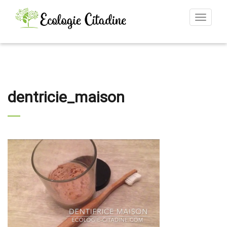
Toggle
navigat
dentricie_maison