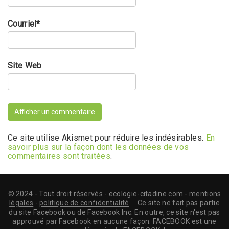
Courriel
*
Site Web
Ce site utilise Akismet pour réduire les indésirables.
En
savoir plus sur la façon dont les données de vos
commentaires sont traitées
.
© 2024 - Tout droit réservés - ecologie-citadine.com -
mentions
légales
-
politique de confidentialité
Ce site ne fait pas partie
du site Facebook ou de Facebook Inc. En outre, ce site n'est pas
approuvé par Facebook en aucune façon. FACEBOOK est une