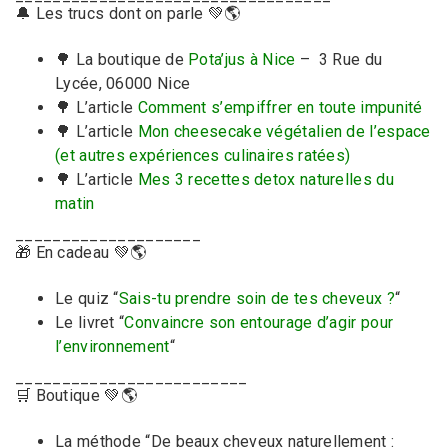
🔔 Les trucs dont on parle 💚🌎
🌳 La boutique de
Pota’jus à Nice
–
3 Rue du
Lycée, 06000 Nice
🌳 L’article
Comment s’empiffrer en toute impunité
🌳 L’article
Mon cheesecake végétalien de l’espace
(et autres expériences culinaires ratées)
🌳 L’article
Mes 3 recettes detox naturelles du
matin
____________________
🎁 En cadeau 💚🌎
Le quiz “
Sais-tu prendre soin de tes cheveux ?
“
Le livret “
Convaincre son entourage d’agir pour
l’environnement
“
_________________________
🛒 Boutique 💚🌎
La méthode “De beaux cheveux naturellement :