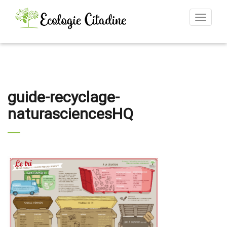
Toggle
navigat
guide-recyclage-
naturasciencesHQ