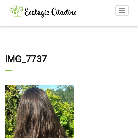
Toggle
navigat
IMG_7737