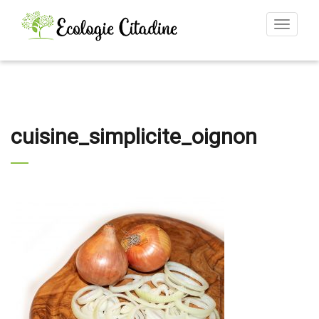
Toggle
navigat
cuisine_simplicite_oignon