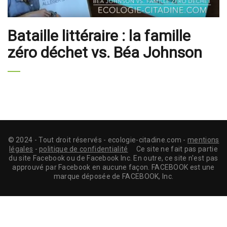
Bataille littéraire : la famille
zéro déchet vs. Béa Johnson
© 2024 - Tout droit réservés - ecologie-citadine.com -
mentions
légales
-
politique de confidentialité
Ce site ne fait pas partie
du site Facebook ou de Facebook Inc. En outre, ce site n'est pas
approuvé par Facebook en aucune façon. FACEBOOK est une
marque déposée de FACEBOOK, Inc.