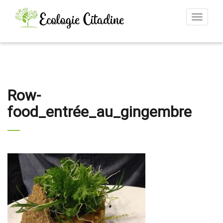
Toggle
navigat
Row-
food_entrée_au_gingembre