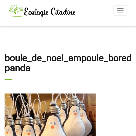
Toggle
navigat
boule_de_noel_ampoule_bored
panda