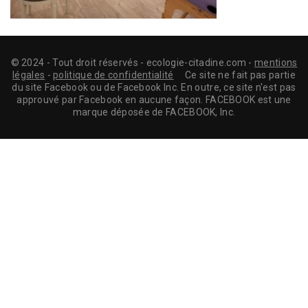
© 2024 - Tout droit réservés - ecologie-citadine.com -
mentions
légales
-
politique de confidentialité
Ce site ne fait pas partie
du site Facebook ou de Facebook Inc. En outre, ce site n'est pas
approuvé par Facebook en aucune façon. FACEBOOK est une
marque déposée de FACEBOOK, Inc.