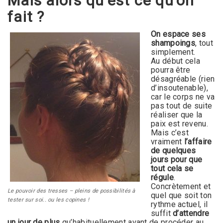
Mais alors qu’est ce qu’on
fait ?
On espace ses
shampoings
, tout
simplement.
Au début cela
pourra être
désagréable (rien
d’insoutenable),
car le corps ne va
pas tout de suite
réaliser que la
paix est revenu.
Mais c’est
vraiment
l’affaire
de quelques
jours pour que
tout cela se
régule
.
Concrètement et
Le pouvoir des tresses – pleins de possibilités à
quel que soit ton
tester sur soi.. ou les copines !
rythme actuel, il
suffit
d’attendre
un jour de plus
qu’habituellement avant de procéder au