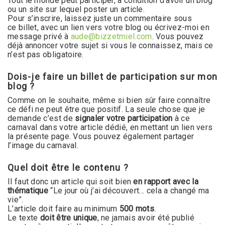
Tout le monde peut participer, à condition d’avoir un blog
ou un site sur lequel poster un article.
Pour s’inscrire, laissez juste un commentaire sous
ce billet, avec un lien vers votre blog ou écrivez-moi en
message privé à
aude@bizzetmiel.com
. Vous pouvez
déjà annoncer votre sujet si vous le connaissez, mais ce
n’est pas obligatoire.
Dois-je faire un billet de participation sur mon
blog ?
Comme on le souhaite, même si bien sûr faire connaître
ce défi ne peut être que positif. La seule chose que je
demande c’est de
signaler votre participation
à ce
carnaval dans votre article dédié, en mettant un lien vers
la présente page. Vous pouvez également partager
l’image du carnaval.
Quel doit être le contenu ?
Il faut donc un article qui soit bien
en rapport avec la
thématique
“Le jour où j’ai découvert… cela a changé ma
vie”.
L’article doit faire au minimum
500 mots
.
Le texte
doit être unique
, ne jamais avoir été publié