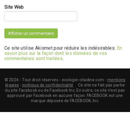
Site Web
Ce site utilise Akismet pour réduire les indésirables.
En
savoir plus sur la façon dont les données de vos
commentaires sont traitées
.
© 2024 - Tout droit réservés - ecologie-citadine.com -
mentions
légales
-
politique de confidentialité
Ce site ne fait pas partie
du site Facebook ou de Facebook Inc. En outre, ce site n'est pas
approuvé par Facebook en aucune façon. FACEBOOK est une
marque déposée de FACEBOOK, Inc.