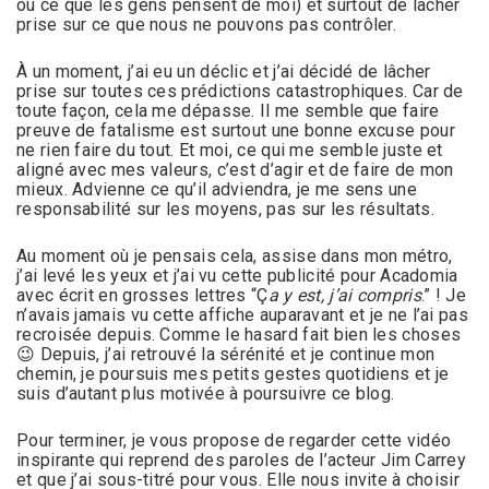
ou ce que les gens pensent de moi) et surtout de lâcher
prise sur ce que nous ne pouvons pas contrôler.
À un moment, j’ai eu un déclic et j’ai décidé de lâcher
prise sur toutes ces prédictions catastrophiques. Car de
toute façon, cela me dépasse. Il me semble que faire
preuve de fatalisme est surtout une bonne excuse pour
ne rien faire du tout. Et moi, ce qui me semble juste et
aligné avec mes valeurs, c’est d’agir et de faire de mon
mieux. Advienne ce qu’il adviendra, je me sens une
responsabilité sur les moyens, pas sur les résultats.
Au moment où je pensais cela, assise dans mon métro,
j’ai levé les yeux et j’ai vu cette publicité pour Acadomia
avec écrit en grosses lettres “Ç
a y est, j’ai compris
.” ! Je
n’avais jamais vu cette affiche auparavant et je ne l’ai pas
recroisée depuis. Comme le hasard fait bien les choses
😉 Depuis, j’ai retrouvé la sérénité et je continue mon
chemin, je poursuis mes petits gestes quotidiens et je
suis d’autant plus motivée à poursuivre ce blog.
Pour terminer, je vous propose de regarder cette vidéo
inspirante qui reprend des paroles de l’acteur Jim Carrey
et que j’ai sous-titré pour vous. Elle nous invite à choisir