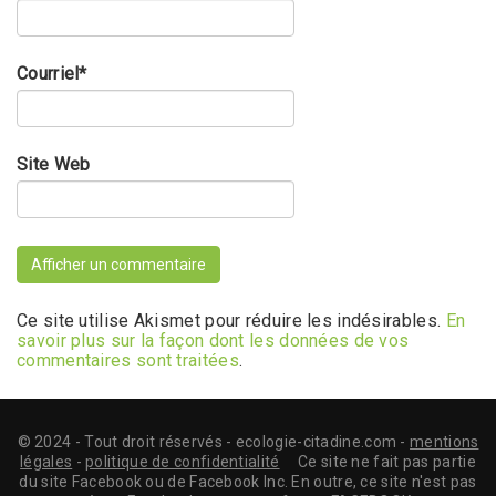
Courriel
*
Site Web
Ce site utilise Akismet pour réduire les indésirables.
En
savoir plus sur la façon dont les données de vos
commentaires sont traitées
.
© 2024 - Tout droit réservés - ecologie-citadine.com -
mentions
légales
-
politique de confidentialité
Ce site ne fait pas partie
du site Facebook ou de Facebook Inc. En outre, ce site n'est pas