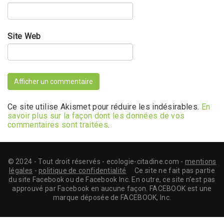
Site Web
Ce site utilise Akismet pour réduire les indésirables.
En
savoir plus sur la façon dont les données de vos
commentaires sont traitées
.
© 2024 - Tout droit réservés - ecologie-citadine.com -
mentions
légales
-
politique de confidentialité
Ce site ne fait pas partie
du site Facebook ou de Facebook Inc. En outre, ce site n'est pas
approuvé par Facebook en aucune façon. FACEBOOK est une
marque déposée de FACEBOOK, Inc.