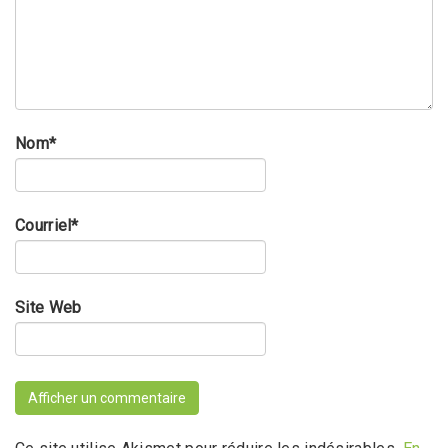
Nom
*
Courriel
*
Site Web