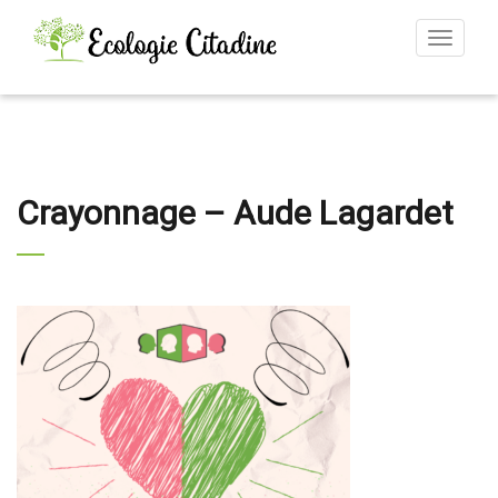
Toggle
navigat
Crayonnage – Aude Lagardet