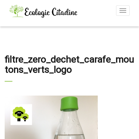
Toggle
navigat
filtre_zero_dechet_carafe_mou
tons_verts_logo