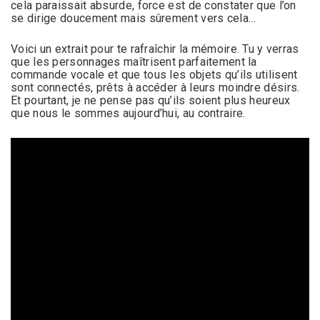
cela paraissait absurde, force est de constater que l’on
se dirige doucement mais sûrement vers cela…
Voici un extrait pour te rafraîchir la mémoire. Tu y verras
que les personnages maîtrisent parfaitement la
commande vocale et que tous les objets qu’ils utilisent
sont connectés, prêts à accéder à leurs moindre désirs.
Et pourtant, je ne pense pas qu’ils soient plus heureux
que nous le sommes aujourd’hui, au contraire.