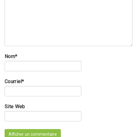
Nom
*
Courriel
*
Site Web